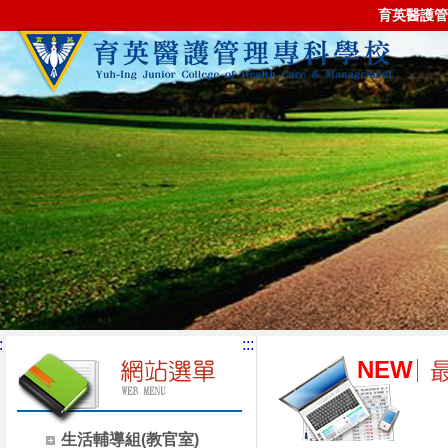
育英醫護管
:
:::
NEW
生活輔導組(教官室)