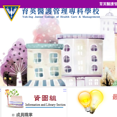
育英醫護管
:
:::
成員職掌