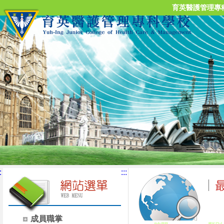
育英醫護管理專
:
:::
成員職掌