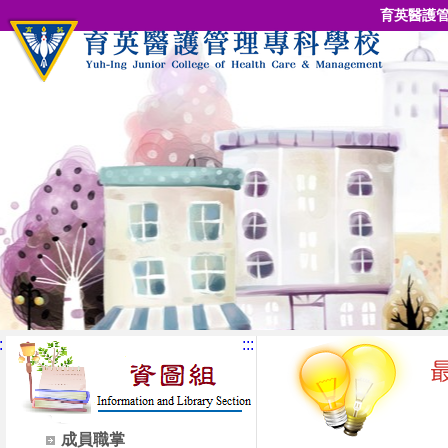
育英醫護管
:
:::
成員職掌