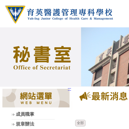
:::
時間
類別
成員職掌
全部
規章辦法