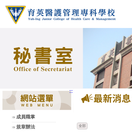
:::
時間
類別
成員職掌
全部
規章辦法