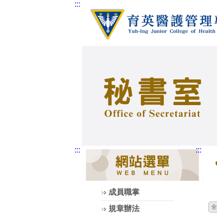
:::
:::
:::
成員職掌
全
規章辦法