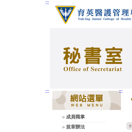
:::
:::
:::
成員職掌
全
規章辦法