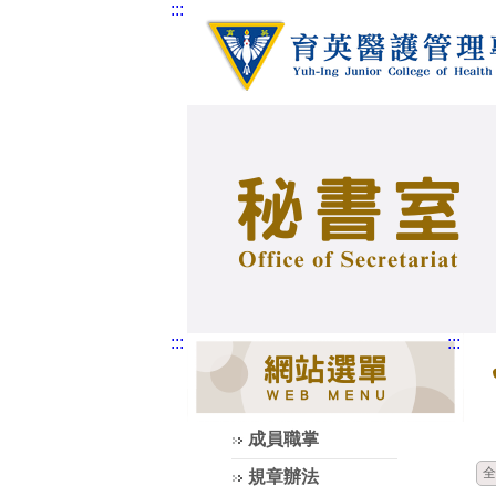
:::
:::
:::
成員職掌
全
規章辦法