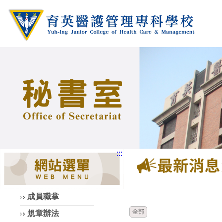
:::
時間
類別
成員職掌
全部
規章辦法