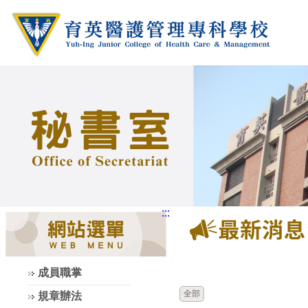
:::
時間
類別
成員職掌
全部
規章辦法