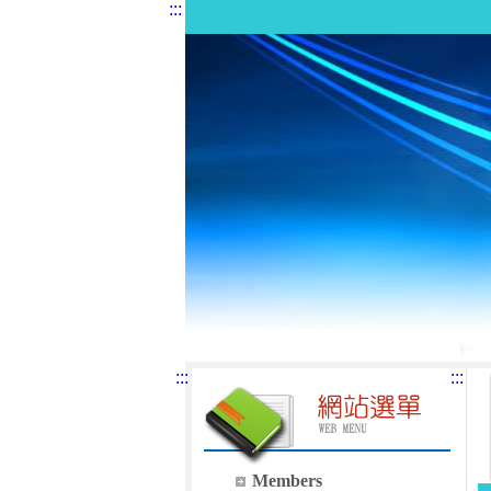
:::
:::
:::
Members